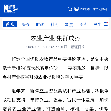
手机版
PC版本
网站无障碍
网站地图
首页
头条
时政
社会
聚焦
图片
民生
农业产业 集群成势
头条
时政
社会
聚焦
2026-07-08 12:45:57
来源：新疆日报
图片
民生
访谈
经济
打造全国优质农牧产品重要供给基地，是党中央
访惠聚
专题
服务
援疆
赋予新疆的“五大战略定位”之一。要实现这一目标，以
云游新疆
云端悦读
云看书画
光影新疆
乡村产业振兴引领农业提质增效至关重要。
人事频道
融媒体联播
廉政频道
新华视角看新疆
近年来，新疆立足资源禀赋和产业基础，积极争
地方频道
取项目支持，坚持兴业、强县、富民一体发展，加快
培育农业全产业链，打造葡萄、核桃、香梨、伊犁
北京
天津
河北
山西