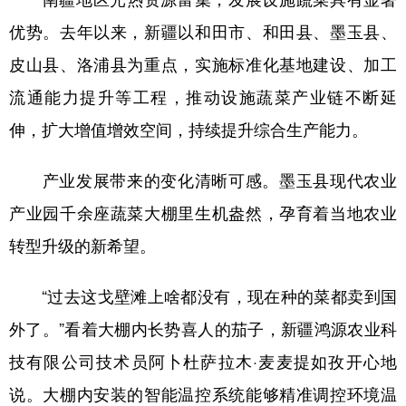
Русский язык
日本語
한국어
优势。去年以来，新疆以和田市、和田县、墨玉县、
Deutsch
Português
皮山县、洛浦县为重点，实施标准化基地建设、加工
流通能力提升等工程，推动设施蔬菜产业链不断延
伸，扩大增值增效空间，持续提升综合生产能力。
产业发展带来的变化清晰可感。墨玉县现代农业
产业园千余座蔬菜大棚里生机盎然，孕育着当地农业
转型升级的新希望。
“过去这戈壁滩上啥都没有，现在种的菜都卖到国
外了。”看着大棚内长势喜人的茄子，新疆鸿源农业科
技有限公司技术员阿卜杜萨拉木·麦麦提如孜开心地
说。大棚内安装的智能温控系统能够精准调控环境温