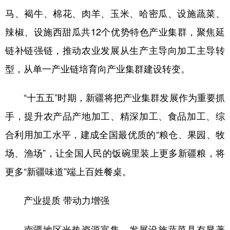
马、褐牛、棉花、肉羊、玉米、哈密瓜、设施蔬菜、
辽宁
吉林
上海
江苏
辣椒、设施西甜瓜共12个优势特色产业集群，聚焦延
浙江
安徽
福建
江西
链补链强链，推动农业发展从生产主导向加工主导转
山东
河南
湖北
湖南
型，从单一产业链培育向产业集群建设转变。
广东
广西
海南
重庆
“十五五”时期，新疆将把产业集群发展作为重要抓
四川
贵州
云南
西藏
手，提升农产品产地加工、精深加工、食品加工、综
陕西
甘肃
青海
宁夏
合利用加工水平，建成全国最优质的“粮仓、果园、牧
新疆
内蒙古
黑龙江
场、渔场”，让全国人民的饭碗里装上更多新疆粮，将
更多“新疆味道”端上百姓餐桌。
多语种频道
产业提质 带动力增强
English
Español
Français
عربى
南疆地区光热资源富集，发展设施蔬菜具有显著