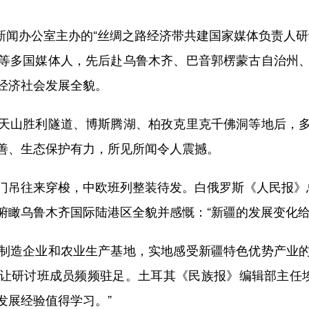
新闻办公室主办的“丝绸之路经济带共建国家媒体负责人研
等多国媒体人，先后赴乌鲁木齐、巴音郭楞蒙古自治州
经济社会发展全貌。
山胜利隧道、博斯腾湖、柏孜克里克千佛洞等地后，多
善、生态保护有力，所见所闻令人震撼。
往来穿梭，中欧班列整装待发。白俄罗斯《人民报》总
俯瞰乌鲁木齐国际陆港区全貌并感慨：“新疆的发展变化给
造企业和农业生产基地，实地感受新疆特色优势产业的
让研讨班成员频频驻足。土耳其《民族报》编辑部主任埃
发展经验值得学习。”