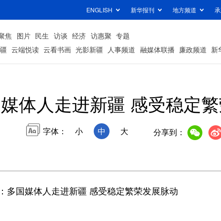
ENGLISH
新华报刊
地方频道
承
聚焦
图片
民生
访谈
经济
访惠聚
专题
疆
云端悦读
云看书画
光影新疆
人事频道
融媒体联播
廉政频道
新
媒体人走进新疆 感受稳定
字体：
小
中
大
分享到：
多国媒体人走进新疆 感受稳定繁荣发展脉动