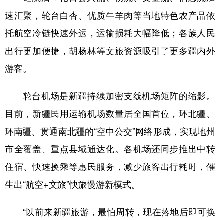
Русский язык
日本語
한국어
速汇聚，轮台白杏、优质牛羊肉等当地特色农产品依
Deutsch
Português
托航空冷链快速外运，运输损耗大幅降低；各族人民
出行更加便捷，胡杨林等文旅资源吸引了更多疆内外
游客。
轮台机场是新疆持续加密支线机场矩阵的缩影。
目前，新疆民用运输机场数量居全国首位，环北疆、
环南疆、贯通南北疆的“空中公交”网络形成，实现地州
市全覆盖、重点县域通达化。各机场还同步推出中转
住宿、快速换乘等惠民服务，减少旅客出行耗时，催
生出“航空+文旅”快旅慢游新模式。
“以前来新疆旅游，最怕周转，现在落地后即可换