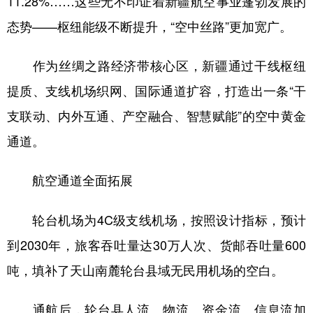
11.28%……这些无不印证着新疆航空事业蓬勃发展的
态势——枢纽能级不断提升，“空中丝路”更加宽广。
辽宁
吉林
上海
江苏
浙江
安徽
福建
江西
作为丝绸之路经济带核心区，新疆通过干线枢纽
山东
河南
湖北
湖南
提质、支线机场织网、国际通道扩容，打造出一条“干
广东
广西
海南
重庆
支联动、内外互通、产空融合、智慧赋能”的空中黄金
通道。
四川
贵州
云南
西藏
陕西
甘肃
青海
宁夏
航空通道全面拓展
新疆
内蒙古
黑龙江
轮台机场为4C级支线机场，按照设计指标，预计
到2030年，旅客吞吐量达30万人次、货邮吞吐量600
多语种频道
吨，填补了天山南麓轮台县域无民用机场的空白。
English
Español
Français
عربى
通航后，轮台县人流、物流、资金流、信息流加