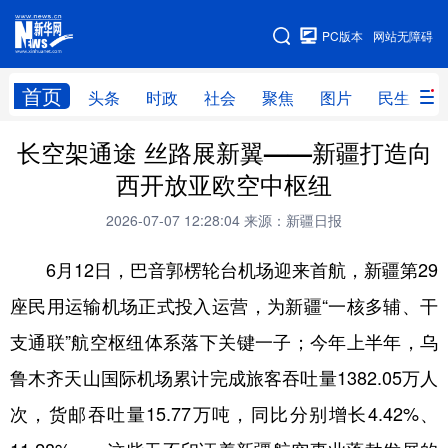
手机版
PC版本
网站无障碍
网站地图
首页
头条
时政
社会
聚焦
图片
民生
长空架通途 丝路展新翼——新疆打造向
头条
时政
社会
聚焦
西开放亚欧空中枢纽
图片
民生
访谈
经济
2026-07-07 12:28:04
来源：新疆日报
访惠聚
专题
服务
援疆
6月12日，巴音郭楞轮台机场迎来首航，新疆第29
云游新疆
云端悦读
云看书画
光影新疆
座民用运输机场正式投入运营，为新疆“一核多辅、干
人事频道
融媒体联播
廉政频道
新华视角看新疆
支通联”航空枢纽体系落下关键一子；今年上半年，乌
鲁木齐天山国际机场累计完成旅客吞吐量1382.05万人
地方频道
次，货邮吞吐量15.77万吨，同比分别增长4.42%、
北京
天津
河北
山西