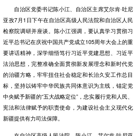
自治区党委书记陈小江、自治区主席艾尔肯·吐尼
辽宁
吉林
上海
江苏
亚孜7月1日下午在自治区高级人民法院和自治区人民
浙江
安徽
福建
江西
检察院调研并座谈。陈小江强调，要认真学习贯彻习
山东
河南
湖北
湖南
近平总书记在庆祝中国共产党成立105周年大会上的重
广东
广西
海南
重庆
要讲话精神，深学细悟笃行习近平党建思想、习近平
四川
贵州
云南
西藏
法治思想，完整准确全面贯彻新发展理念和新时代党
的治疆方略，牢牢扭住社会稳定和长治久安工作总目
陕西
甘肃
青海
宁夏
标，坚持以铸牢中华民族共同体意识为主线，锚定党
新疆
内蒙古
黑龙江
中央赋予新疆的“五大战略定位”，忠实履行党和人民、
宪法和法律赋予的职责使命，为建设社会主义现代化
多语种频道
新疆提供有力司法保障。
English
Español
Français
عربى
在自治区高级人民法院，陈小江、艾尔肯·吐尼亚