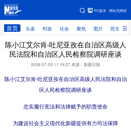
手机版
PC版本
网站无障碍
网站地图
首页
头条
时政
社会
聚焦
图片
民生
陈小江艾尔肯·吐尼亚孜在自治区高级人
头条
时政
社会
聚焦
民法院和自治区人民检察院调研座谈
图片
民生
访谈
经济
2026-07-03 11:19:27
来源：新疆日报
访惠聚
专题
服务
援疆
陈小江艾尔肯·吐尼亚孜在自治区高级人民法院和自治
云游新疆
云端悦读
云看书画
光影新疆
区人民检察院调研座谈
人事频道
融媒体联播
廉政频道
新华视角看新疆
忠实履行宪法和法律赋予的职责使命
地方频道
为建设社会主义现代化新疆提供有力司法保障
北京
天津
河北
山西