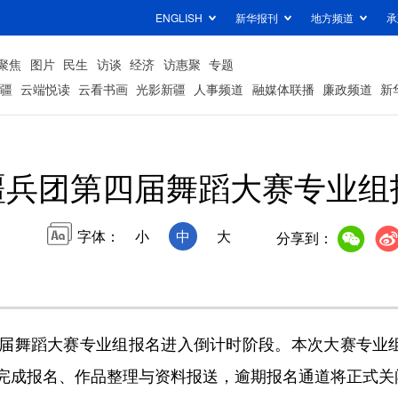
ENGLISH
新华报刊
地方频道
承
聚焦
图片
民生
访谈
经济
访惠聚
专题
疆
云端悦读
云看书画
光影新疆
人事频道
融媒体联播
廉政频道
新
疆兵团第四届舞蹈大赛专业组
字体：
小
中
大
分享到：
舞蹈大赛专业组报名进入倒计时阶段。本次大赛专业组作
完成报名、作品整理与资料报送，逾期报名通道将正式关