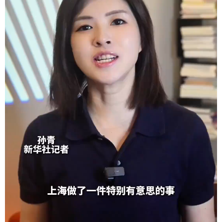
辽宁
吉林
上海
江苏
浙江
安徽
福建
江西
山东
河南
湖北
湖南
广东
广西
海南
重庆
四川
贵州
云南
西藏
陕西
甘肃
青海
宁夏
新疆
内蒙古
黑龙江
多语种频道
English
Español
Français
عربى