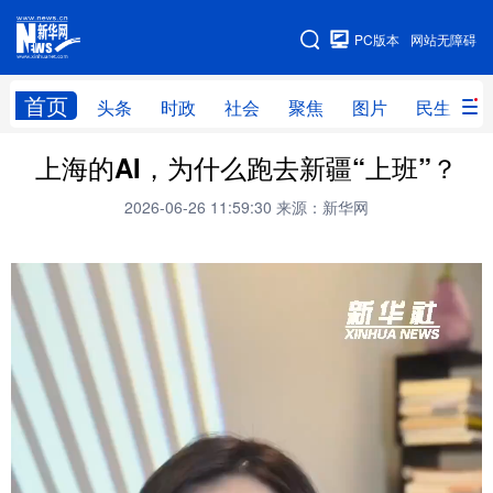
手机版
PC版本
网站无障碍
网站地图
首页
头条
时政
社会
聚焦
图片
民生
上海的AI，为什么跑去新疆“上班”？
头条
时政
社会
聚焦
2026-06-26 11:59:30
来源：新华网
图片
民生
访谈
经济
访惠聚
专题
服务
援疆
云游新疆
云端悦读
云看书画
光影新疆
人事频道
融媒体联播
廉政频道
新华视角看新疆
地方频道
北京
天津
河北
山西