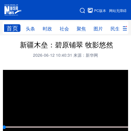
手机版
PC版本
网站无障碍
网站地图
首页
头条
时政
社会
聚焦
图片
民生
新疆木垒：碧原铺翠 牧影悠然
头条
时政
社会
聚焦
2026-06-12 10:40:31
来源：新华网
图片
民生
访谈
经济
访惠聚
专题
服务
援疆
云游新疆
云端悦读
云看书画
光影新疆
人事频道
融媒体联播
廉政频道
新华视角看新疆
地方频道
北京
天津
河北
山西