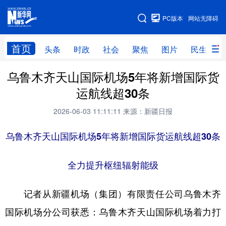
手机版
PC版本
网站无障碍
网站地图
首页
头条
时政
社会
聚焦
图片
民生
乌鲁木齐天山国际机场5年将新增国际货
头条
时政
社会
聚焦
运航线超30条
图片
民生
访谈
经济
2026-06-03 11:11:11
来源：新疆日报
访惠聚
专题
服务
援疆
乌鲁木齐天山国际机场5年将新增国际货运航线超30条
云游新疆
云端悦读
云看书画
光影新疆
人事频道
融媒体联播
廉政频道
新华视角看新疆
全力提升枢纽辐射能级
记者从新疆机场（集团）有限责任公司乌鲁木齐
地方频道
国际机场分公司获悉：乌鲁木齐天山国际机场着力打
北京
天津
河北
山西