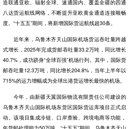
造联通亚欧、辐射全球、速通国内、覆盖全疆的四通
辽宁
吉林
上海
江苏
八达货运航线网络，不断提升亚欧黄金通道连接顺畅
度。“十五五”期间，将新增国际货运航线超30条。
浙江
安徽
福建
江西
山东
河南
湖北
湖南
近年来，乌鲁木齐天山国际机场货运吞吐量跨越
广东
广西
海南
重庆
式增长，2025年完成货邮吞吐量33.2万吨，同比增长
四川
贵州
云南
西藏
40.7%，成功跻身“全球百强”机场行列。其中，国际货
邮吞吐量12.3万吨，同比增长204.8%，当年上半年以
陕西
甘肃
青海
宁夏
715%的运力增幅成为全球出港货运增长最快的机场。
新疆
内蒙古
黑龙江
今年，由新疆天翼国际物流有限责任公司建设的
多语种频道
乌鲁木齐天山国际机场东货区国际货运库项目正式启
动。该项目集成冷链、口岸查验、跨境电商等功能，
English
Español
Français
عربى
年货邮处理能力50万吨。“十五五”期间，乌鲁木齐天山