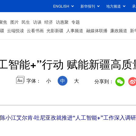
ENGLISH
新华报刊
地方频道
承
聚焦
图片
民生
访谈
经济
访惠聚
专题
疆
云端悦读
云看书画
光影新疆
人事频道
融媒体联播
廉政频道
新
工智能+”行动 赋能新疆高
字体：
小
中
大
分享到：
陈小江艾尔肯·吐尼亚孜就推进“人工智能+”工作深入调研