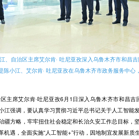
小江、自治区主席艾尔肯· 吐尼亚孜深入乌鲁木齐市和昌
是陈小江、艾尔肯· 吐尼亚孜在乌鲁木齐市政务服务中心，
主席艾尔肯·吐尼亚孜6月1日深入乌鲁木齐市和昌吉回
陈小江强调，要认真学习贯彻习近平总书记关于人工智能
治疆方略，牢牢扭住社会稳定和长治久安工作总目标，
革机遇，全面实施“人工智能+”行动，因地制宜发展新质