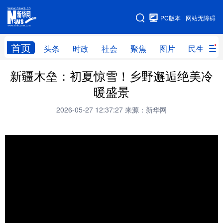
手机版
PC版本
网站无障碍
网站地图
首页
头条
时政
社会
聚焦
图片
民生
新疆木垒：初夏惊雪！乡野邂逅绝美冷
头条
时政
社会
聚焦
暖盛景
图片
民生
访谈
经济
2026-05-27 12:37:27
来源：新华网
访惠聚
专题
服务
援疆
云游新疆
云端悦读
云看书画
光影新疆
人事频道
融媒体联播
廉政频道
新华视角看新疆
地方频道
北京
天津
河北
山西