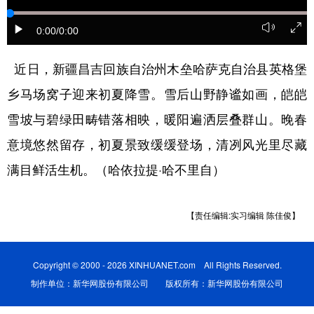
辽宁
吉林
上海
江苏
0:00
/0:00
浙江
安徽
福建
江西
近日，新疆昌吉回族自治州木垒哈萨克自治县英格堡
山东
河南
湖北
湖南
乡马场窝子迎来初夏降雪。雪后山野静谧如画，皑皑
广东
广西
海南
重庆
雪坡与碧绿田畴错落相映，暖阳遍洒层叠群山。晚春
意境悠然留存，初夏景致缓缓登场，清冽风光里尽藏
四川
贵州
云南
西藏
满目鲜活生机。（哈依拉提·哈不里自）
陕西
甘肃
青海
宁夏
新疆
内蒙古
黑龙江
【责任编辑:实习编辑 陈佳俊】
多语种频道
Copyright © 2000 - 2026 XINHUANET.com All Rights Reserved.
制作单位：新华网股份有限公司 版权所有：新华网股份有限公司
English
Español
Français
عربى