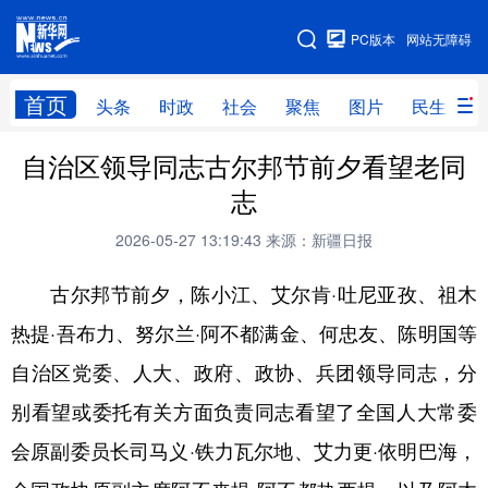
手机版
PC版本
网站无障碍
网站地图
首页
头条
时政
社会
聚焦
图片
民生
自治区领导同志古尔邦节前夕看望老同
头条
时政
社会
聚焦
志
图片
民生
访谈
经济
2026-05-27 13:19:43
来源：新疆日报
访惠聚
专题
服务
援疆
古尔邦节前夕，陈小江、艾尔肯·吐尼亚孜、祖木
云游新疆
云端悦读
云看书画
光影新疆
热提·吾布力、努尔兰·阿不都满金、何忠友、陈明国等
人事频道
融媒体联播
廉政频道
新华视角看新疆
自治区党委、人大、政府、政协、兵团领导同志，分
别看望或委托有关方面负责同志看望了全国人大常委
地方频道
会原副委员长司马义·铁力瓦尔地、艾力更·依明巴海，
北京
天津
河北
山西