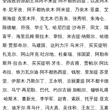
全国政协原副主席阿不来提·阿不都热西提，以及阿木
冬·尼牙孜、阿不都热依木·阿米提、乃依木·亚森、艾
辽宁
吉林
上海
江苏
斯海提·克里木拜、克尤木·巴吾东、张秀明、朱海仑、
浙江
安徽
福建
江西
陈德敏、符强、华士飞、哈尼巴提·沙布开、田文、颉
山东
河南
湖北
湖南
富平、海里且姆·斯拉木、章恒、米吉提·纳斯尔、哈德
广东
广西
海南
重庆
斯·贾那布尔、马建国、达列力汗·马米汗、买买提明·
四川
贵州
云南
西藏
扎克尔、阿山拜克·吐尔地、杜秦瑞、张国梁、阿勒布
陕西
甘肃
青海
宁夏
斯拜·拉合木、买买提明·牙生、乔吉甫、贾帕尔·阿比
布拉、铁力瓦尔迪·阿不都热西提、钱智、里加提·苏里
新疆
内蒙古
黑龙江
堂、伊那木·乃斯尔丁、王永明、古丽夏提·阿不都卡德
尔、马宁·再尼勒、巴代、约尔古丽·加帕尔、穆铁礼甫
多语种频道
·哈斯木、董新光、李学军、赵青、索跃、托乎提·亚克
English
Español
Français
عربى
夫、迪牙尔·库马什、冯大真、吴佳和、王友三、玉素