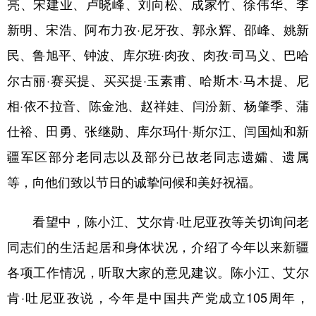
亮、宋建业、卢晓峰、刘向松、成家竹、徐伟华、李
新明、宋浩、阿布力孜·尼牙孜、郭永辉、邵峰、姚新
民、鲁旭平、钟波、库尔班·肉孜、肉孜·司马义、巴哈
尔古丽·赛买提、买买提·玉素甫、哈斯木·马木提、尼
相·依不拉音、陈金池、赵祥娃、闫汾新、杨肇季、蒲
仕裕、田勇、张继勋、库尔玛什·斯尔江、闫国灿和新
疆军区部分老同志以及部分已故老同志遗孀、遗属
等，向他们致以节日的诚挚问候和美好祝福。
看望中，陈小江、艾尔肯·吐尼亚孜等关切询问老
同志们的生活起居和身体状况，介绍了今年以来新疆
各项工作情况，听取大家的意见建议。陈小江、艾尔
肯·吐尼亚孜说，今年是中国共产党成立105周年，