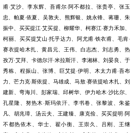
Русский язык
日本語
한국어
甫·艾沙、李东辉、吾甫尔·阿不都拉、张贵亭、张玉
Deutsch
Português
忠、帕夏·依夏、吴敦夫、熊辉银、姚永锋、蒋珊、朱
振中、买买提江·艾买提、柳耀华、柯赛江·赛力禾加、
柯丽、买买提艾山·托乎达力、阿尤甫·铁衣甫、毛肯·
赛衣提哈木扎、黄昌元、王伟、白志杰、刘志勇、热
孜万·艾拜、卡德尔汗·米拉斯汗、李湘林、刘晏良、于
秀栋、程振山、张博、巨艾提·伊明、木太力甫·吾布
力、芒力克·斯依提、马雄成、马敖·赛依提哈木扎、刘
建新、弯海川、彭家瑞、邱树华、伊力哈木·沙比尔、
孔星隆、努热木·斯玛依汗、李书卷、张黎波、朱鉴
凡、胡兆璋、汤云夫、王建臻、康克俭、买买提明·阿
不都热依木、华士、翟小衡、王崇久、吕刚、王继