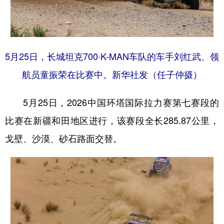
辽宁
吉林
上海
江苏
浙江
安徽
福建
江西
5月25日，长城坦克700·K-MAN车队的车手刘红武、领
山东
河南
湖北
湖南
航员童振荣在比赛中。新华社发（任子仲摄）
广东
广西
海南
重庆
5月25日，2026中国环塔国际拉力赛第七赛段的
四川
贵州
云南
西藏
比赛在新疆和田地区进行，该赛段全长285.87公里，
陕西
甘肃
青海
宁夏
戈壁、沙漠、砂石路面交替。
新疆
内蒙古
黑龙江
多语种频道
English
Español
Français
عربى