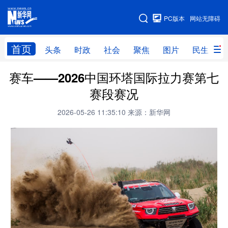
手机版
PC版本
网站无障碍
网站地图
首页
头条
时政
社会
聚焦
图片
民生
赛车——2026中国环塔国际拉力赛第七
头条
时政
社会
聚焦
赛段赛况
图片
民生
访谈
经济
2026-05-26 11:35:10
来源：新华网
访惠聚
专题
服务
援疆
云游新疆
云端悦读
云看书画
光影新疆
人事频道
融媒体联播
廉政频道
新华视角看新疆
地方频道
北京
天津
河北
山西