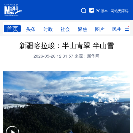
手机版
PC版本
网站无障碍
网站地图
首页
头条
时政
社会
聚焦
图片
民生
新疆喀拉峻：半山青翠 半山雪
头条
时政
社会
聚焦
2026-05-26 12:31:57
来源：新华网
图片
民生
访谈
经济
访惠聚
专题
服务
援疆
云游新疆
云端悦读
云看书画
光影新疆
人事频道
融媒体联播
廉政频道
新华视角看新疆
地方频道
北京
天津
河北
山西