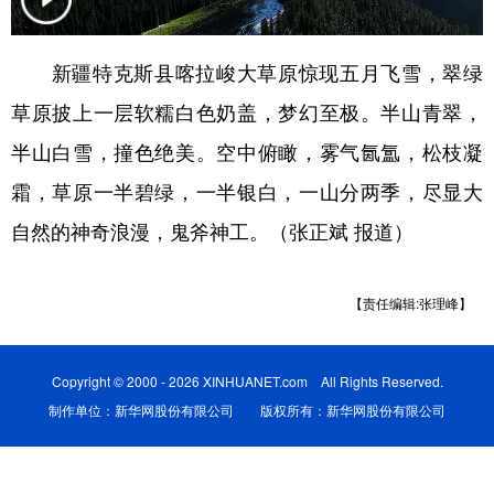
辽宁
吉林
上海
江苏
新疆特克斯县喀拉峻大草原惊现五月飞雪，翠绿
浙江
安徽
福建
江西
草原披上一层软糯白色奶盖，梦幻至极。半山青翠，
山东
河南
湖北
湖南
半山白雪，撞色绝美。空中俯瞰，雾气氤氲，松枝凝
广东
广西
海南
重庆
霜，草原一半碧绿，一半银白，一山分两季，尽显大
四川
贵州
云南
西藏
自然的神奇浪漫，鬼斧神工。（张正斌 报道）
陕西
甘肃
青海
宁夏
【责任编辑:张理峰】
新疆
内蒙古
黑龙江
Copyright © 2000 - 2026 XINHUANET.com All Rights Reserved.
多语种频道
制作单位：新华网股份有限公司 版权所有：新华网股份有限公司
English
Español
Français
عربى