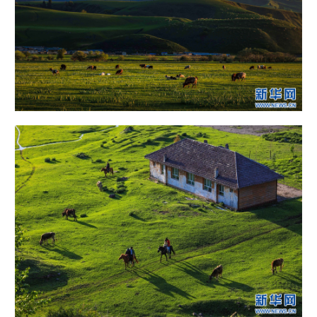
Русский язык
日本語
한국어
Deutsch
Português