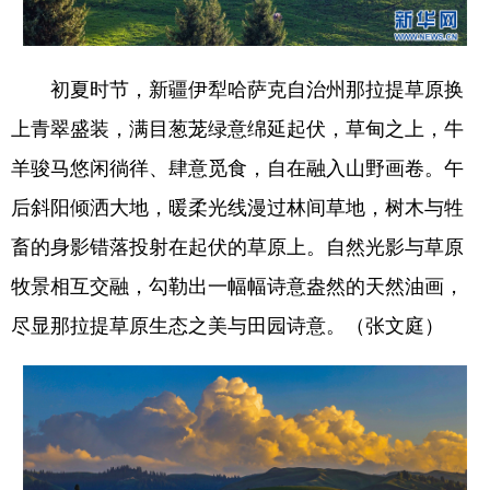
辽宁
吉林
上海
江苏
浙江
安徽
福建
江西
初夏时节，新疆伊犁哈萨克自治州那拉提草原换
上青翠盛装，满目葱茏绿意绵延起伏，草甸之上，牛
山东
河南
湖北
湖南
羊骏马悠闲徜徉、肆意觅食，自在融入山野画卷。午
广东
广西
海南
重庆
后斜阳倾洒大地，暖柔光线漫过林间草地，树木与牲
四川
贵州
云南
西藏
畜的身影错落投射在起伏的草原上。自然光影与草原
陕西
甘肃
青海
宁夏
牧景相互交融，勾勒出一幅幅诗意盎然的天然油画，
新疆
内蒙古
黑龙江
尽显那拉提草原生态之美与田园诗意。（张文庭）
多语种频道
English
Español
Français
عربى