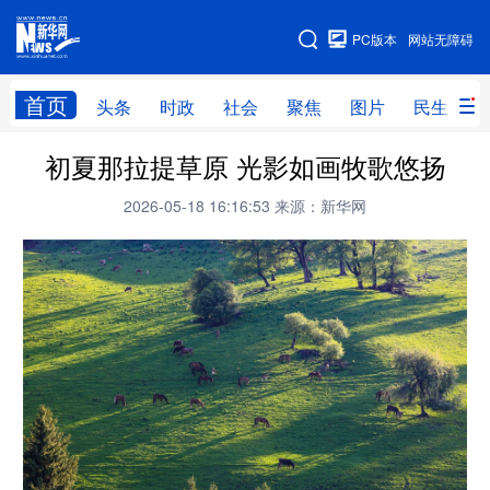
手机版
PC版本
网站无障碍
网站地图
首页
头条
时政
社会
聚焦
图片
民生
初夏那拉提草原 光影如画牧歌悠扬
头条
时政
社会
聚焦
2026-05-18 16:16:53
来源：新华网
图片
民生
访谈
经济
访惠聚
专题
服务
援疆
云游新疆
云端悦读
云看书画
光影新疆
人事频道
融媒体联播
廉政频道
新华视角看新疆
地方频道
北京
天津
河北
山西