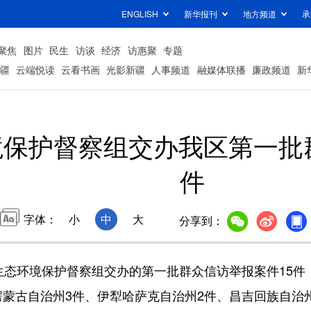
ENGLISH
新华报刊
地方频道
承
聚焦
图片
民生
访谈
经济
访惠聚
专题
疆
云端悦读
云看书画
光影新疆
人事频道
融媒体联播
廉政频道
新
保护督察组交办我区第一批
件
字体：
小
中
大
分享到：
环境保护督察组交办的第一批群众信访举报案件15件，
蒙古自治州3件、伊犁哈萨克自治州2件、昌吉回族自治州