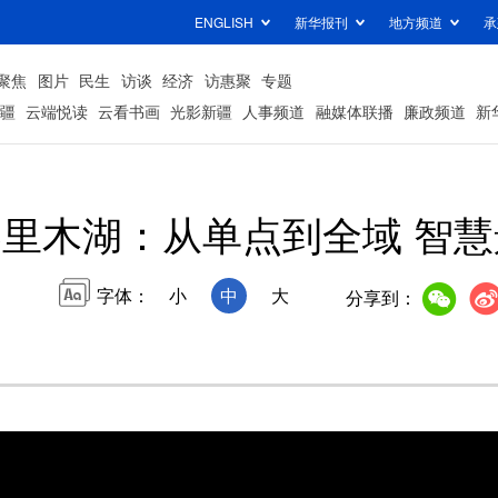
ENGLISH
新华报刊
地方频道
承
聚焦
图片
民生
访谈
经济
访惠聚
专题
疆
云端悦读
云看书画
光影新疆
人事频道
融媒体联播
廉政频道
新
里木湖：从单点到全域 智
字体：
小
中
大
分享到：