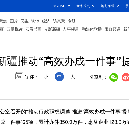
ENGLISH
新华报刊
地方频道
承
聚焦
图片
民生
访谈
经济
访惠聚
专题
疆
云端悦读
云看书画
光影新疆
人事频道
融媒体联播
廉政频道
新
新疆推动“高效办成一件事”
字体：
小
中
大
分享到：
召开的“推动行政职权调整 推进‘高效办成一件事’提
件事”65项，累计办件350.9万件，惠及企业123.3万家