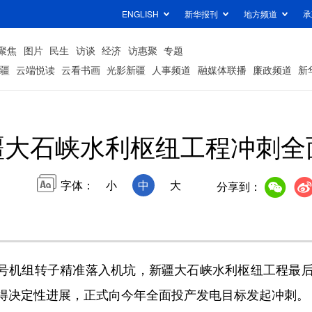
ENGLISH
新华报刊
地方频道
承
聚焦
图片
民生
访谈
经济
访惠聚
专题
疆
云端悦读
云看书画
光影新疆
人事频道
融媒体联播
廉政频道
新
疆大石峡水利枢纽工程冲刺全
字体：
小
中
大
分享到：
3号机组转子精准落入机坑，新疆大石峡水利枢纽工程最
得决定性进展，正式向今年全面投产发电目标发起冲刺。