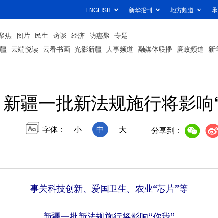
ENGLISH
新华报刊
地方频道
承
聚焦
图片
民生
访谈
经济
访惠聚
专题
疆
云端悦读
云看书画
光影新疆
人事频道
融媒体联播
廉政频道
新
新疆一批新法规施行将影响“
字体：
小
中
大
分享到：
事关科技创新、爱国卫生、农业“芯片”等
新疆一批新法规施行将影响“你我”