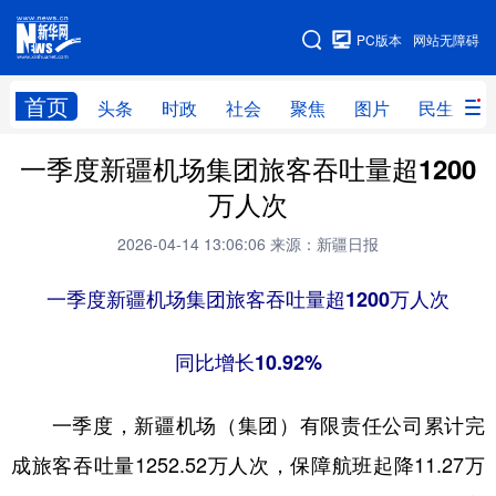
手机版
PC版本
网站无障碍
网站地图
首页
头条
时政
社会
聚焦
图片
民生
一季度新疆机场集团旅客吞吐量超1200
头条
时政
社会
聚焦
万人次
图片
民生
访谈
经济
2026-04-14 13:06:06
来源：新疆日报
访惠聚
专题
服务
援疆
一季度新疆机场集团旅客吞吐量超1200万人次
云游新疆
云端悦读
云看书画
光影新疆
人事频道
融媒体联播
廉政频道
新华视角看新疆
同比增长10.92%
一季度，新疆机场（集团）有限责任公司累计完
地方频道
成旅客吞吐量1252.52万人次，保障航班起降11.27万
北京
天津
河北
山西