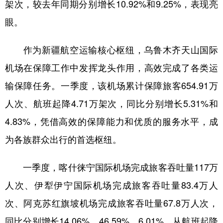
架次，较去年同期分别增长10.92%和9.25%，表现亮
辽宁
吉林
上海
江苏
眼。
浙江
安徽
福建
江西
作为新疆航空运输核心枢纽，乌鲁木齐天山国际
山东
河南
湖北
湖南
机场在保障工作中发挥龙头作用，高效完成了各类运
广东
广西
海南
重庆
输保障任务。一季度，该机场累计保障旅客654.91万
四川
贵州
云南
西藏
人次、航班起降4.71万架次，同比分别增长5.31%和
4.83%，凭借高效的保障能力和优质的服务水平，成
陕西
甘肃
青海
宁夏
为各族群众出行的首选枢纽。
新疆
内蒙古
黑龙江
一季度，喀什徕宁国际机场完成旅客吞吐量117万
多语种频道
人次、伊犁伊宁国际机场完成旅客吞吐量83.4万人
次、阿克苏红旗坡机场完成旅客吞吐量67.8万人次，
English
Español
Français
عربى
同比分别增长14.06%、46.59%、6.01%。从航班起降