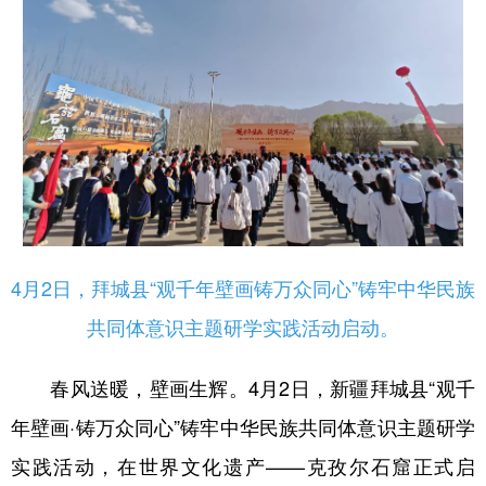
辽宁
吉林
上海
江苏
浙江
安徽
福建
江西
山东
河南
湖北
湖南
广东
广西
海南
重庆
四川
贵州
云南
西藏
陕西
甘肃
青海
宁夏
4月2日，拜城县“观千年壁画铸万众同心”铸牢中华民族
新疆
内蒙古
黑龙江
共同体意识主题研学实践活动启动。
春风送暖，壁画生辉。4月2日，新疆拜城县“观千
多语种频道
年壁画·铸万众同心”铸牢中华民族共同体意识主题研学
English
Español
Français
عربى
实践活动，在世界文化遗产——克孜尔石窟正式启