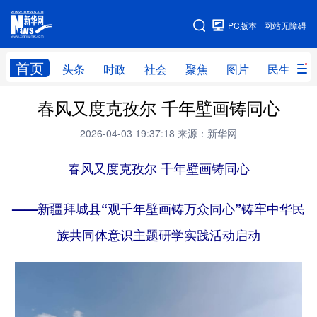
手机版
PC版本
网站无障碍
网站地图
首页
头条
时政
社会
聚焦
图片
民生
春风又度克孜尔 千年壁画铸同心
头条
时政
社会
聚焦
2026-04-03 19:37:18
来源：新华网
图片
民生
访谈
经济
访惠聚
春风又度克孜尔 千年壁画铸同心
专题
服务
援疆
云游新疆
云端悦读
云看书画
光影新疆
——新疆拜城县“观千年壁画铸万众同心”铸牢中华民
人事频道
融媒体联播
廉政频道
新华视角看新疆
族共同体意识主题研学实践活动启动
地方频道
北京
天津
河北
山西