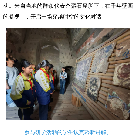
Русский язык
日本語
한국어
动。来自当地的群众代表齐聚石窟脚下，在千年壁画
Deutsch
Português
的凝视中，开启一场穿越时空的文化对话。
参与研学活动的学生认真聆听讲解。