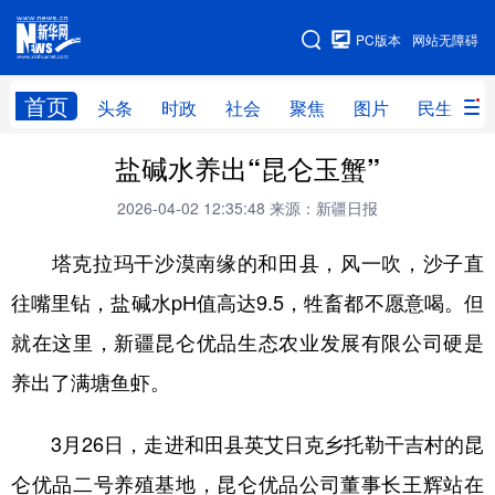
手机版
PC版本
网站无障碍
网站地图
首页
头条
时政
社会
聚焦
图片
民生
盐碱水养出“昆仑玉蟹”
头条
时政
社会
聚焦
2026-04-02 12:35:48
来源：新疆日报
图片
民生
访谈
经济
塔克拉玛干沙漠南缘的和田县，风一吹，沙子直
访惠聚
专题
服务
援疆
往嘴里钻，盐碱水pH值高达9.5，牲畜都不愿意喝。但
云游新疆
云端悦读
云看书画
光影新疆
就在这里，新疆昆仑优品生态农业发展有限公司硬是
人事频道
融媒体联播
廉政频道
新华视角看新疆
养出了满塘鱼虾。
地方频道
3月26日，走进和田县英艾日克乡托勒干吉村的昆
仑优品二号养殖基地，昆仑优品公司董事长王辉站在
北京
天津
河北
山西