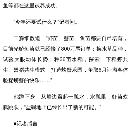
鱼等都在这里试养成功。
“今年还要试什么？”记者问。
王辉细数道：“虾苗、蟹苗、鱼苗都要自己培育，
目前光鲈鱼苗就已经接了800万尾订单；换水草品种，
试验大眼幼体长势；种36亩水稻，探索一下稻虾共
生、蟹稻共生模式；打造螃蟹乐园，争取6月让游客体
验捉螃蟹的快乐……”
他蹲下身，从塘边舀起一瓢水，水瓢里，虾苗欢
腾跳跃，“盐碱地上已经长出了新的可能。”
■记者感言