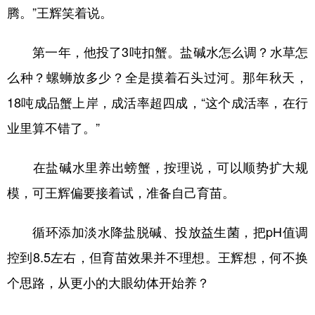
Русский язык
日本語
한국어
腾。”王辉笑着说。
Deutsch
Português
第一年，他投了3吨扣蟹。盐碱水怎么调？水草怎
么种？螺蛳放多少？全是摸着石头过河。那年秋天，
18吨成品蟹上岸，成活率超四成，“这个成活率，在行
业里算不错了。”
在盐碱水里养出螃蟹，按理说，可以顺势扩大规
模，可王辉偏要接着试，准备自己育苗。
循环添加淡水降盐脱碱、投放益生菌，把pH值调
控到8.5左右，但育苗效果并不理想。王辉想，何不换
个思路，从更小的大眼幼体开始养？