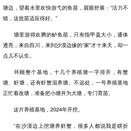
塘边，望着水里欢快游弋的鱼苗，眉眼舒展：“活力不
辽宁
吉林
上海
江苏
错，这批苗适应得好。”
浙江
安徽
福建
江西
塘里游得欢腾的鲈鱼苗，只有指甲盖大小，通体
山东
河南
湖北
湖南
透亮，来自四川，来到沙漠边缘的“家”才十来天，却一
广东
广西
海南
重庆
点儿不认生。
四川
贵州
云南
西藏
环顾整个基地，十几个养殖塘一字排开，有蟹
陕西
甘肃
青海
宁夏
塘、虾塘，还有虾蟹混养塘。不远处，一号养殖基地
新疆
内蒙古
黑龙江
正忙着改塘，准备把小塘并为大塘，专门育苗。
多语种频道
这片养殖基地，2024年开挖。
English
Español
Français
عربى
“在沙漠边上挖塘养虾蟹，很多人都说我是瞎折