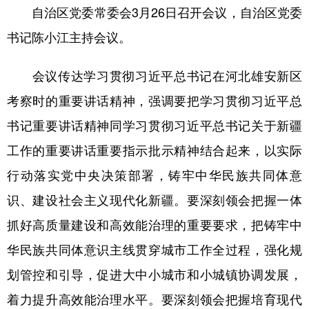
自治区党委常委会3月26日召开会议，自治区党委
辽宁
吉林
上海
江苏
书记陈小江主持会议。
浙江
安徽
福建
江西
会议传达学习贯彻习近平总书记在河北雄安新区
山东
河南
湖北
湖南
考察时的重要讲话精神，强调要把学习贯彻习近平总
广东
广西
海南
重庆
书记重要讲话精神同学习贯彻习近平总书记关于新疆
四川
贵州
云南
西藏
工作的重要讲话重要指示批示精神结合起来，以实际
陕西
甘肃
青海
宁夏
行动落实党中央决策部署，铸牢中华民族共同体意
识、建设社会主义现代化新疆。要深刻领会把握一体
新疆
内蒙古
黑龙江
抓好高质量建设和高效能治理的重要要求，把铸牢中
华民族共同体意识主线贯穿城市工作全过程，强化规
多语种频道
划管控和引导，促进大中小城市和小城镇协调发展，
English
Español
Français
عربى
着力提升高效能治理水平。要深刻领会把握培育现代