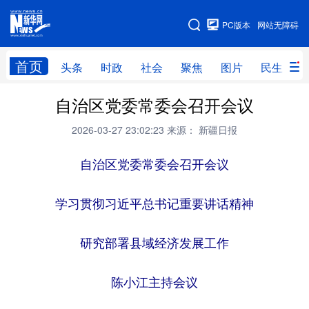
手机版
PC版本
网站无障碍
网站地图
首页
头条
时政
社会
聚焦
图片
民生
自治区党委常委会召开会议
头条
时政
社会
聚焦
2026-03-27 23:02:23
来源： 新疆日报
图片
民生
访谈
经济
访惠聚
自治区党委常委会召开会议
专题
服务
援疆
云游新疆
云端悦读
云看书画
光影新疆
学习贯彻习近平总书记重要讲话精神
人事频道
融媒体联播
廉政频道
新华视角看新疆
研究部署县域经济发展工作
地方频道
陈小江主持会议
北京
天津
河北
山西