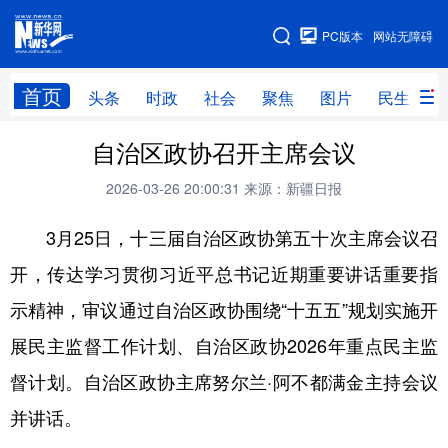
手机版
PC版本
网站无障碍
网站地图
首页
头条
时政
社会
聚焦
图片
民生
自治区政协召开主席会议
头条
时政
社会
聚焦
2026-03-26 20:00:31
来源：新疆日报
图片
民生
访谈
经济
3月25日，十三届自治区政协第五十次主席会议召
访惠聚
专题
服务
援疆
开，传达学习贯彻习近平总书记近期重要讲话重要指
云游新疆
云端悦读
云看书画
光影新疆
示精神，审议通过自治区政协围绕“十五五”规划实施开
人事频道
融媒体联播
廉政频道
新华视角看新疆
展民主监督工作计划、自治区政协2026年重点民主监
督计划。自治区政协主席努尔兰·阿不都满金主持会议
地方频道
并讲话。
北京
天津
河北
山西