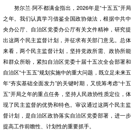
努尔兰·阿不都满金指出，2026年是“十五五”开局
辽宁
吉林
上海
江苏
之年。我们认真学习借鉴全国政协做法，根据中共中
浙江
安徽
福建
江西
央办公厅、自治区党委办公厅有关文件精神，研究提
山东
河南
湖北
湖南
出这两个民主监督计划，并征求有关部门意见。总体
广东
广西
海南
重庆
来看，两个民主监督计划，坚持党政所需、政协所能
和群众所盼，紧扣自治区党委十届十五次全会部署和
四川
贵州
云南
西藏
自治区“十五五”规划实施中的重大问题，既立足未来五
陕西
甘肃
青海
宁夏
年“夯实基础全面发力”的关键时期，又统筹考虑“十五
新疆
内蒙古
黑龙江
五”开局之年的重点任务，坚持人民政协性质定位，体
现了民主监督的优势和特色。审议通过这两个民主监
多语种频道
督计划，是自治区政协落实自治区党委部署，进一步
English
Español
Français
عربى
提高工作前瞻性、计划性的重要抓手。