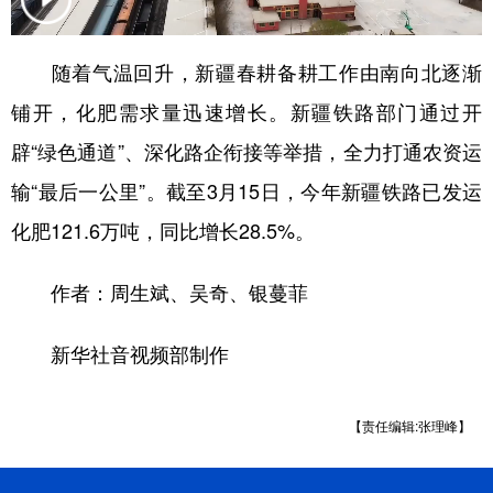
辽宁
吉林
上海
江苏
随着气温回升，新疆春耕备耕工作由南向北逐渐
浙江
安徽
福建
江西
铺开，化肥需求量迅速增长。新疆铁路部门通过开
山东
河南
湖北
湖南
辟“绿色通道”、深化路企衔接等举措，全力打通农资运
广东
广西
海南
重庆
输“最后一公里”。截至3月15日，今年新疆铁路已发运
四川
贵州
云南
西藏
化肥121.6万吨，同比增长28.5%。
陕西
甘肃
青海
宁夏
作者：周生斌、吴奇、银蔓菲
新疆
内蒙古
黑龙江
新华社音视频部制作
多语种频道
【责任编辑:张理峰】
English
Español
Français
عربى