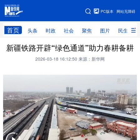
手机版
PC版本
网站无障碍
网站地图
首页
头条
时政
社会
聚焦
图片
民生
新疆铁路开辟“绿色通道”助力春耕备耕
头条
时政
社会
聚焦
2026-03-18 16:12:50
来源：新华网
图片
民生
访谈
经济
访惠聚
专题
服务
援疆
云游新疆
云端悦读
云看书画
光影新疆
人事频道
融媒体联播
廉政频道
新华视角看新疆
地方频道
北京
天津
河北
山西