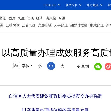
ENGLISH
新华报刊
地方频道
承
聚焦
图片
民生
访谈
经济
访惠聚
专题
疆
云端悦读
云看书画
光影新疆
人事频道
融媒体联播
廉政频道
新
以高质量办理成效服务高质
字体：
小
中
大
分享到：
自治区人大代表建议和政协委员提案交办会强调
以高质量办理成效服务高质量发展