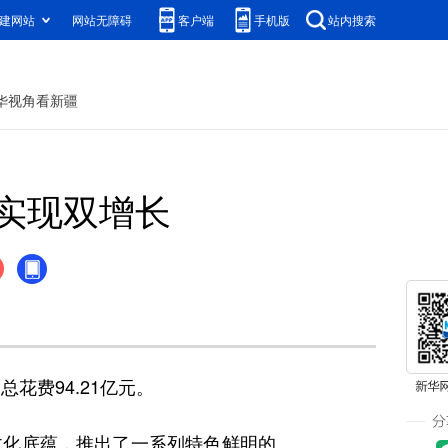
建网站
网站无障碍
客户端
手机版
站内搜索
华视角看新疆
实现双增长
花费94.21亿元。
化底蕴，推出了一系列特色鲜明的