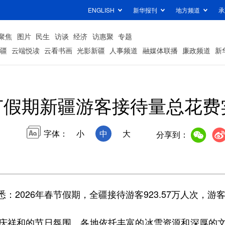
ENGLISH
新华报刊
地方频道
承
聚焦
图片
民生
访谈
经济
访惠聚
专题
疆
云端悦读
云看书画
光影新疆
人事频道
融媒体联播
廉政频道
新
节假期新疆游客接待量总花费
字体：
小
中
大
分享到：
026年春节假期，全疆接待游客923.57万人次，游客总
祥和的节日氛围。各地依托丰富的冰雪资源和深厚的文