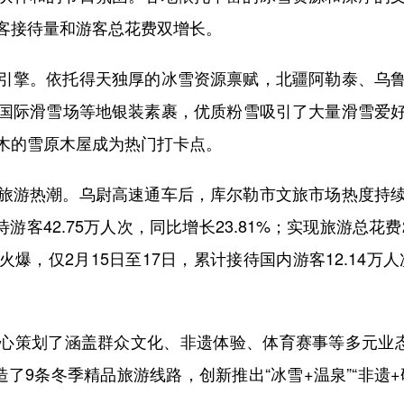
客接待量和游客总花费双增长。
擎。依托得天独厚的冰雪资源禀赋，北疆阿勒泰、乌鲁
国际滑雪场等地银装素裹，优质粉雪吸引了大量滑雪爱
木的雪原木屋成为热门打卡点。
游热潮。乌尉高速通车后，库尔勒市文旅市场热度持续
游客42.75万人次，同比增长23.81%；实现旅游总花费2
，仅2月15日至17日，累计接待国内游客12.14万人
策划了涵盖群众文化、非遗体验、体育赛事等多元业态的
造了9条冬季精品旅游线路，创新推出“冰雪+温泉”“非遗