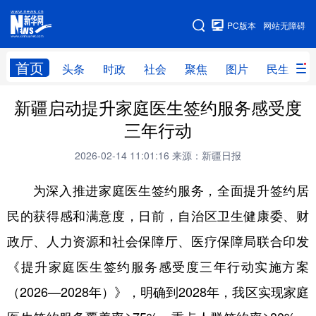
手机版
PC版本
网站无障碍
网站地图
首页
头条
时政
社会
聚焦
图片
民生
新疆启动提升家庭医生签约服务感受度
头条
时政
社会
聚焦
三年行动
图片
民生
访谈
经济
2026-02-14 11:01:16
来源：新疆日报
访惠聚
专题
服务
援疆
为深入推进家庭医生签约服务，全面提升签约居
云游新疆
云端悦读
云看书画
光影新疆
民的获得感和满意度，日前，自治区卫生健康委、财
人事频道
融媒体联播
廉政频道
新华视角看新疆
政厅、人力资源和社会保障厅、医疗保障局联合印发
《提升家庭医生签约服务感受度三年行动实施方案
地方频道
（2026—2028年）》，明确到2028年，我区实现家庭
北京
天津
河北
山西