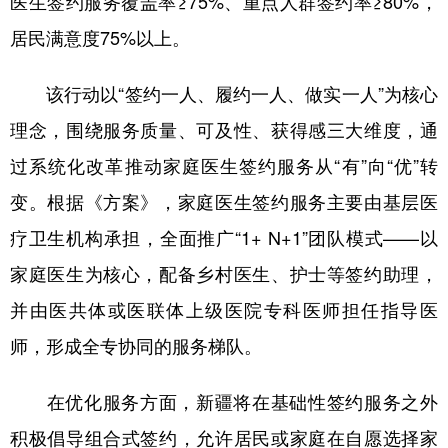
医生签约服务覆盖率≥75%、重点人群签约率≥80%，
居民满意度75%以上。
辽宁
吉林
上海
江苏
浙江
安徽
福建
江西
该行动以“签约一人、履约一人、做实一人”为核心
山东
河南
湖北
湖南
理念，围绕服务质量、可及性、获得感三大维度，通
广东
广西
海南
重庆
过系统化改革推动家庭医生签约服务从“有”向“优”转
变。根据《方案》，家庭医生签约服务主要由基层医
四川
贵州
云南
西藏
疗卫生机构承担，全面推广“1+ N+1”团队模式——以
陕西
甘肃
青海
宁夏
家庭医生为核心，配备乡村医生、护士等签约助理，
新疆
内蒙古
黑龙江
并由医共体或医联体上级医院专科医师担任指导医
师，形成全专协同的服务梯队。
多语种频道
在优化服务方面，新疆将在基础性签约服务之外
English
Español
Français
عربى
积极倡导组合式签约，允许居民或家庭在自愿选择家