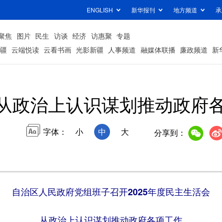
ENGLISH
新华报刊
地方频道
承
聚焦
图片
民生
访谈
经济
访惠聚
专题
疆
云端悦读
云看书画
光影新疆
人事频道
融媒体联播
廉政频道
新
从政治上认识谋划推动政府
字体：
小
中
大
分享到：
自治区人民政府党组班子召开2025年度民主生活会
从政治上认识谋划推动政府各项工作