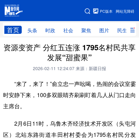
手机版
PC版本
网站无障碍
网站地图
首页
头条
时政
社会
聚焦
图片
民生
资源变资产 分红五连涨 1795名村民共享
头条
时政
社会
聚焦
发展“甜蜜果”
图片
民生
访谈
经济
2026-02-11 12:24:07
来源：新疆日报
访惠聚
专题
服务
援疆
“来了，来了！”俞立忠一声吆喝，热闹的会议室霎
云游新疆
云端悦读
云看书画
光影新疆
时安静下来，100多双眼睛齐刷刷盯着几人从门口走向
人事频道
融媒体联播
廉政频道
新华视角看新疆
主席台。
地方频道
2月6日11时，乌鲁木齐经济技术开发区（头屯河
区）北站东路街道丰田村村委会为1795名村民分发
北京
天津
河北
山西