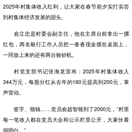
2025年村集体收入红利，让大家在春节前夕实打实尝
辽宁
吉林
上海
江苏
到村集体经济发展的甜头。
浙江
安徽
福建
江西
俞立忠是村委会副主任，他在主席台前拿出一摞
山东
河南
湖北
湖南
红包，两名银行工作人员把一沓沓现金摆在桌面上，
广东
广西
海南
重庆
一同放上来的还有两台验钞机。
四川
贵州
云南
西藏
村党支部书记张海龙宣布：2025年村集体收入
陕西
甘肃
青海
宁夏
344万元，每股分红从去年的180元提高到200元，掌
新疆
内蒙古
黑龙江
声雷动。
多语种频道
签字、领钱……党员俞超智领到了2000元，“村里
每一笔收入都在党员大会和公示栏里公开，大家伙看
English
Español
Français
عربى
得明白。”