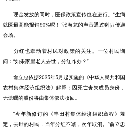
Русский язык
日本語
한국어
Deutsch
Português
现金发放的同时，医保政策宣传也在进行。“生病
就医最高能报销90%呢！”张海龙的声音通过喇叭传遍
会场。
分红也牵动着村民对政策的关注。一位村民询
问：“如果家里老人去世，分红咋办？”
俞立忠依据2025年5月起实施的《中华人民共和国
农村集体经济组织法》解释：因死亡丧失成员身份，
无遗嘱的股份将由集体依法收回。
“今年新修订的《丰田村集体经济组织章程》规
定，去世的村民，当年分红不减，次年取消。”俞立忠