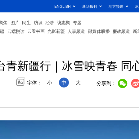
ENGLISH
新华报刊
地方频道
承
聚焦
图片
民生
访谈
经济
访惠聚
专题
疆
云端悦读
云看书画
光影新疆
人事频道
融媒体联播
廉政频道
新
台青新疆行｜冰雪映青春 同
字体：
小
中
大
分享到：