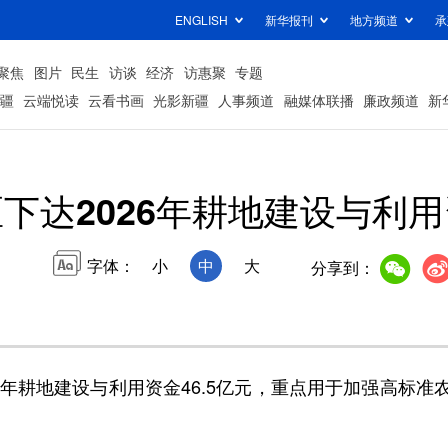
ENGLISH
新华报刊
地方频道
承
聚焦
图片
民生
访谈
经济
访惠聚
专题
疆
云端悦读
云看书画
光影新疆
人事频道
融媒体联播
廉政频道
新
下达2026年耕地建设与利用资
字体：
小
中
大
分享到：
年耕地建设与利用资金46.5亿元，重点用于加强高标准