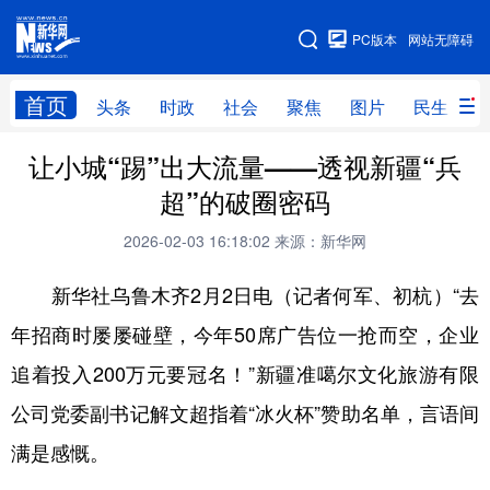
手机版
PC版本
网站无障碍
网站地图
首页
头条
时政
社会
聚焦
图片
民生
让小城“踢”出大流量——透视新疆“兵
头条
时政
社会
聚焦
超”的破圈密码
图片
民生
访谈
经济
2026-02-03 16:18:02
来源：新华网
访惠聚
专题
服务
援疆
新华社乌鲁木齐2月2日电（记者何军、初杭）“去
云游新疆
云端悦读
云看书画
光影新疆
年招商时屡屡碰壁，今年50席广告位一抢而空，企业
人事频道
融媒体联播
廉政频道
新华视角看新疆
追着投入200万元要冠名！”新疆准噶尔文化旅游有限
公司党委副书记解文超指着“冰火杯”赞助名单，言语间
地方频道
满是感慨。
北京
天津
河北
山西