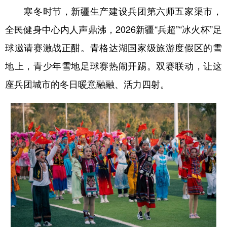
寒冬时节，新疆生产建设兵团第六师五家渠市，
辽宁
吉林
上海
江苏
全民健身中心内人声鼎沸，2026新疆“兵超”“冰火杯”足
浙江
安徽
福建
江西
球邀请赛激战正酣。青格达湖国家级旅游度假区的雪
山东
河南
湖北
湖南
地上，青少年雪地足球赛热闹开踢。双赛联动，让这
广东
广西
海南
重庆
座兵团城市的冬日暖意融融、活力四射。
四川
贵州
云南
西藏
陕西
甘肃
青海
宁夏
新疆
内蒙古
黑龙江
多语种频道
English
Español
Français
عربى