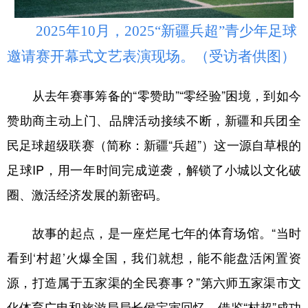
Русский язык
日本語
한국어
Deutsch
Português
2025年10月，2025“新疆兵超”青少年足球
邀请赛开幕式文艺表演现场。（受访者供图）
从去年赛事筹备的“零赞助”“零经验”困境，到如今
赞助商主动上门、品牌活动接续不断，新疆和兵团全
民足球超级联赛（简称：新疆“兵超”）这一源自草根的
足球IP，用一年时间完成逆袭，解锁了小城以文化破
圈、激活经济发展的新密码。
故事的起点，是一座烂尾七年的体育场馆。“当时
看到‘村超’火爆全国，我们就想，能不能盘活闲置资
源，打造属于五家渠的全民赛事？”第六师五家渠市文
化体育广电和旅游局局长侯宝寅回忆，借鉴“村超”成功