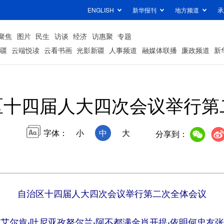
ENGLISH
新华报刊
地方频道
承
聚焦
图片
民生
访谈
经济
访惠聚
专题
疆
云端悦读
云看书画
光影新疆
人事频道
融媒体联播
廉政频道
新
区十四届人大四次会议举行第
字体：
小
中
大
分享到：
自治区十四届人大四次会议举行第二次全体会议
艾尔肯·吐尼亚孜努尔兰·阿不都满金肖开提·依明何忠友