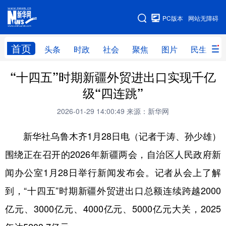
手机版
PC版本
网站无障碍
网站地图
首页
头条
时政
社会
聚焦
图片
民生
“十四五”时期新疆外贸进出口实现千亿
头条
时政
社会
聚焦
级“四连跳”
图片
民生
访谈
经济
2026-01-29 14:00:49
来源：新华网
访惠聚
专题
服务
援疆
新华社乌鲁木齐1月28日电（记者于涛、孙少雄）
云游新疆
云端悦读
云看书画
光影新疆
围绕正在召开的2026年新疆两会，自治区人民政府新
人事频道
融媒体联播
廉政频道
新华视角看新疆
闻办公室1月28日举行新闻发布会。记者从会上了解
到，“十四五”时期新疆外贸进出口总额连续跨越2000
地方频道
亿元、3000亿元、4000亿元、5000亿元大关，2025
北京
天津
河北
山西