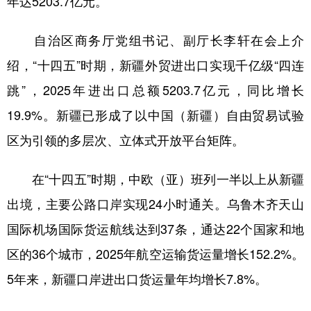
年达5203.7亿元。
辽宁
吉林
上海
江苏
自治区商务厅党组书记、副厅长李轩在会上介
浙江
安徽
福建
江西
绍，“十四五”时期，新疆外贸进出口实现千亿级“四连
山东
河南
湖北
湖南
跳”，2025年进出口总额5203.7亿元，同比增长
广东
广西
海南
重庆
19.9%。新疆已形成了以中国（新疆）自由贸易试验
区为引领的多层次、立体式开放平台矩阵。
四川
贵州
云南
西藏
陕西
甘肃
青海
宁夏
在“十四五”时期，中欧（亚）班列一半以上从新疆
新疆
内蒙古
黑龙江
出境，主要公路口岸实现24小时通关。乌鲁木齐天山
国际机场国际货运航线达到37条，通达22个国家和地
多语种频道
区的36个城市，2025年航空运输货运量增长152.2%。
5年来，新疆口岸进出口货运量年均增长7.8%。
English
Español
Français
عربى