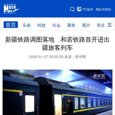
手机版
PC版本
网站无障碍
网站地图
首页
头条
时政
社会
聚焦
图片
民生
新疆铁路调图落地 和若铁路首开进出
头条
时政
社会
聚焦
疆旅客列车
图片
民生
访谈
经济
2026-01-27 20:02:35
来源：新华网
访惠聚
专题
服务
援疆
云游新疆
云端悦读
云看书画
光影新疆
人事频道
融媒体联播
廉政频道
新华视角看新疆
地方频道
北京
天津
河北
山西