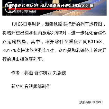
辽宁
吉林
上海
江苏
浙江
安徽
福建
江西
1月26日零时起，新疆铁路实行新的列车运行图，
山东
河南
湖北
湖南
将
增开进出疆和疆内旅客列车6对，进一步优化全疆铁
广东
广西
海南
重庆
路运输格局。其中，增开喀什至重庆西间K315/8、
K317/6次快速旅客列车1对，这也是和若铁路上首次开
四川
贵州
云南
西藏
行的进出疆旅客列车。
陕西
甘肃
青海
宁夏
新疆
内蒙古
黑龙江
作者：郭燕 吾尔凯西 刘媛媛
新华社音视频部制作
多语种频道
English
Español
Français
عربى
【责任编辑:张理峰】