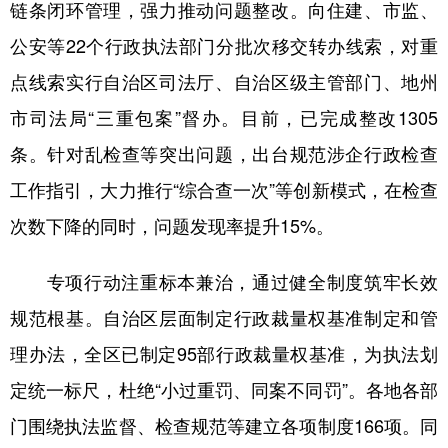
Русский язык
日本語
한국어
链条闭环管理，强力推动问题整改。向住建、市监、
公安等22个行政执法部门分批次移交转办线索，对重
Deutsch
Português
点线索实行自治区司法厅、自治区级主管部门、地州
市司法局“三重包案”督办。目前，已完成整改1305
条。针对乱检查等突出问题，出台规范涉企行政检查
工作指引，大力推行“综合查一次”等创新模式，在检查
次数下降的同时，问题发现率提升15%。
专项行动注重标本兼治，通过健全制度筑牢长效
规范根基。自治区层面制定行政裁量权基准制定和管
理办法，全区已制定95部行政裁量权基准，为执法划
定统一标尺，杜绝“小过重罚、同案不同罚”。各地各部
门围绕执法监督、检查规范等建立各项制度166项。同