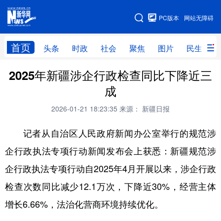
手机版
PC版本
网站无障碍
网站地图
首页
头条
时政
社会
聚焦
图片
民生
2025年新疆涉企行政检查同比下降近三
头条
时政
社会
聚焦
成
图片
民生
访谈
经济
2026-01-21 18:23:35
来源： 新疆日报
访惠聚
专题
服务
援疆
记者从自治区人民政府新闻办公室举行的规范涉
云游新疆
云端悦读
云看书画
光影新疆
企行政执法专项行动新闻发布会上获悉：新疆规范涉
人事频道
融媒体联播
廉政频道
新华视角看新疆
企行政执法专项行动自2025年4月开展以来，涉企行政
检查次数同比减少12.1万次，下降近30%，经营主体
地方频道
增长6.66%，法治化营商环境持续优化。
北京
天津
河北
山西