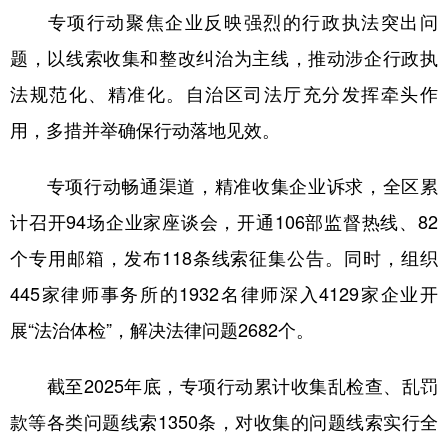
专项行动聚焦企业反映强烈的行政执法突出问
辽宁
吉林
上海
江苏
题，以线索收集和整改纠治为主线，推动涉企行政执
浙江
安徽
福建
江西
法规范化、精准化。自治区司法厅充分发挥牵头作
山东
河南
湖北
湖南
用，多措并举确保行动落地见效。
广东
广西
海南
重庆
专项行动畅通渠道，精准收集企业诉求，全区累
四川
贵州
云南
西藏
计召开94场企业家座谈会，开通106部监督热线、82
陕西
甘肃
青海
宁夏
个专用邮箱，发布118条线索征集公告。同时，组织
新疆
内蒙古
黑龙江
445家律师事务所的1932名律师深入4129家企业开
展“法治体检”，解决法律问题2682个。
多语种频道
截至2025年底，专项行动累计收集乱检查、乱罚
English
Español
Français
عربى
款等各类问题线索1350条，对收集的问题线索实行全