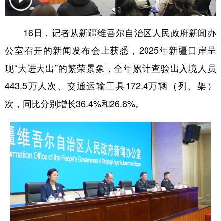
辽宁
吉林
上海
江苏
16日，记者从新疆维吾尔自治区人民政府新闻办
浙江
安徽
福建
江西
公室召开的新闻发布会上获悉，2025年新疆口岸呈
山东
河南
湖北
湖南
现“大进大出”的繁荣景象，全年累计查验出入境人员
广东
广西
海南
重庆
443.5万人次、交通运输工具172.4万辆（列、架）
四川
贵州
云南
西藏
次，同比分别增长36.4%和26.6%。
陕西
甘肃
青海
宁夏
新疆
内蒙古
黑龙江
多语种频道
English
Español
Français
عربى