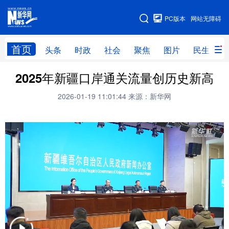
手机版
PC版本
网站无障碍
网站地图
首页
头条
时政
社会
聚焦
图片
民生
2025年新疆口岸通关流量创历史新高
头条
时政
社会
聚焦
2026-01-19 11:01:44
来源：新华网
图片
民生
访谈
经济
访惠聚
专题
服务
援疆
云游新疆
云端悦读
云看书画
光影新疆
人事频道
融媒体联播
廉政频道
新华视角看新疆
地方频道
北京
天津
河北
山西