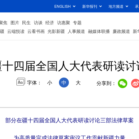
ENGLISH
新华报刊
地方频道
承
聚焦
图片
民生
访谈
经济
访惠聚
专题
疆
云端悦读
云看书画
光影新疆
人事频道
融媒体联播
廉政频道
新
疆十四届全国人大代表研读讨
字体：
小
中
大
分享到：
部分在疆十四届全国人大代表研读讨论三部法律草案
为高质量完成法律草案审议工作贡献新疆力量