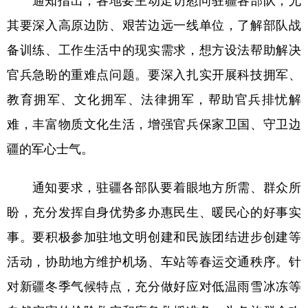
Русский язык
日本語
한국어
其要深入高原边防、艰苦边远一线单位，了解部队战
Deutsch
Português
备训练、工作生活中的现实需求，想方设法帮助解决
官兵急盼的重难点问题。要深入扎实开展科技拥军、
教育拥军、文化拥军、法律拥军，帮助官兵排忧解
难，丰富物质文化生活，增强官兵保家卫国、守卫边
疆的军心士气。
通知要求，驻疆各部队要着眼地方所需、群众所
盼，充分发挥自身优势多办惠民生、暖民心的好事实
事。要积极参加驻地文明创建和民族团结进步创建等
活动，协助地方维护机场、车站等春运交通秩序。针
对新疆冬季气候特点，充分做好应对低温雨雪冰冻等