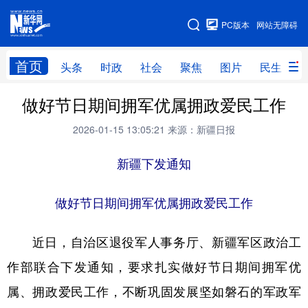
手机版
PC版本
网站无障碍
网站地图
首页
头条
时政
社会
聚焦
图片
民生
做好节日期间拥军优属拥政爱民工作
头条
时政
社会
聚焦
2026-01-15 13:05:21
来源：新疆日报
图片
民生
访谈
经济
访惠聚
专题
新疆下发通知
服务
援疆
云游新疆
云端悦读
云看书画
光影新疆
做好节日期间拥军优属拥政爱民工作
人事频道
融媒体联播
廉政频道
新华视角看新疆
近日，自治区退役军人事务厅、新疆军区政治工
作部联合下发通知，要求扎实做好节日期间拥军优
地方频道
属、拥政爱民工作，不断巩固发展坚如磐石的军政军
北京
天津
河北
山西