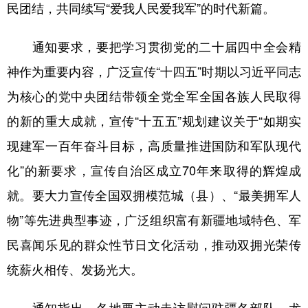
民团结，共同续写“爱我人民爱我军”的时代新篇。
辽宁
吉林
上海
江苏
通知要求，要把学习贯彻党的二十届四中全会精
浙江
安徽
福建
江西
神作为重要内容，广泛宣传“十四五”时期以习近平同志
山东
河南
湖北
湖南
为核心的党中央团结带领全党全军全国各族人民取得
广东
广西
海南
重庆
的新的重大成就，宣传“十五五”规划建议关于“如期实
四川
贵州
云南
西藏
现建军一百年奋斗目标，高质量推进国防和军队现代
化”的新要求，宣传自治区成立70年来取得的辉煌成
陕西
甘肃
青海
宁夏
就。要大力宣传全国双拥模范城（县）、“最美拥军人
新疆
内蒙古
黑龙江
物”等先进典型事迹，广泛组织富有新疆地域特色、军
民喜闻乐见的群众性节日文化活动，推动双拥光荣传
多语种频道
统薪火相传、发扬光大。
English
Español
Français
عربى
通知指出，各地要主动走访慰问驻疆各部队，尤