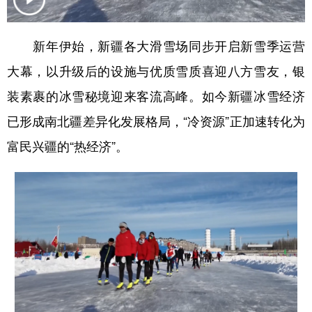
辽宁
吉林
上海
江苏
新年伊始，新疆各大滑雪场同步开启新雪季运营
浙江
安徽
福建
江西
大幕，以升级后的设施与优质雪质喜迎八方雪友，银
山东
河南
湖北
湖南
装素裹的冰雪秘境迎来客流高峰。如今新疆冰雪经济
广东
广西
海南
重庆
已形成南北疆差异化发展格局，“冷资源”正加速转化为
四川
贵州
云南
西藏
富民兴疆的“热经济”。
陕西
甘肃
青海
宁夏
新疆
内蒙古
黑龙江
多语种频道
English
Español
Français
عربى