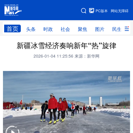
手机版
PC版本
网站无障碍
网站地图
首页
头条
时政
社会
聚焦
图片
民生
新疆冰雪经济奏响新年“热”旋律
头条
时政
社会
聚焦
2026-01-04 11:25:56
来源：新华网
图片
民生
访谈
经济
访惠聚
专题
服务
援疆
云游新疆
云端悦读
云看书画
光影新疆
人事频道
融媒体联播
廉政频道
新华视角看新疆
地方频道
北京
天津
河北
山西