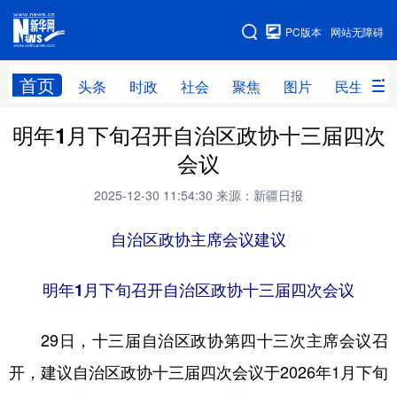
手机版
PC版本
网站无障碍
网站地图
首页
头条
时政
社会
聚焦
图片
民生
明年1月下旬召开自治区政协十三届四次
头条
时政
社会
聚焦
会议
图片
民生
访谈
经济
2025-12-30 11:54:30
来源：新疆日报
访惠聚
专题
服务
援疆
自治区政协主席会议建议
云游新疆
云端悦读
云看书画
光影新疆
人事频道
融媒体联播
廉政频道
新华视角看新疆
明年1月下旬召开自治区政协十三届四次会议
29日，十三届自治区政协第四十三次主席会议召
地方频道
开，建议自治区政协十三届四次会议于2026年1月下旬
北京
天津
河北
山西