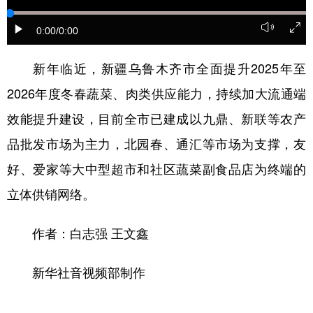
辽宁
吉林
上海
江苏
0:00
/0:00
浙江
安徽
福建
江西
新年临近，新疆乌鲁木齐市全面提升2025年至
山东
河南
湖北
湖南
2026年度冬春蔬菜、肉类供应能力，持续加大流通端
广东
广西
海南
重庆
效能提升建设，目前全市已建成以九鼎、新联等农产
品批发市场为主力，北园春、通汇等市场为支撑，友
四川
贵州
云南
西藏
好、爱家等大中型超市和社区蔬菜副食品店为终端的
陕西
甘肃
青海
宁夏
立体供销网络。
新疆
内蒙古
黑龙江
作者：白志强 王文鑫
多语种频道
新华社音视频部制作
English
Español
Français
عربى