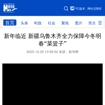
手机版
PC版本
网站无障碍
网站地图
首页
头条
时政
社会
聚焦
图片
民生
新年临近 新疆乌鲁木齐全力保障今冬明
头条
时政
社会
聚焦
春“菜篮子”
图片
民生
访谈
经济
2025-12-25 10:59:54
来源：新华网
访惠聚
专题
服务
援疆
云游新疆
云端悦读
云看书画
光影新疆
人事频道
融媒体联播
廉政频道
新华视角看新疆
地方频道
北京
天津
河北
山西