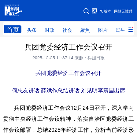
手机版
PC版本
网站无障碍
网站地图
首页
头条
时政
社会
聚焦
图片
民生
兵团党委经济工作会议召开
头条
时政
社会
聚焦
2025-12-25 11:37:14
来源：兵团日报
图片
民生
访谈
经济
访惠聚
兵团党委经济工作会议召开
专题
服务
援疆
云游新疆
云端悦读
云看书画
光影新疆
何忠友讲话 薛斌作总结讲话 刘见明李震国出席
人事频道
融媒体联播
廉政频道
新华视角看新疆
兵团党委经济工作会议12月24日召开，深入学习
贯彻中央经济工作会议精神，落实自治区党委经济工
地方频道
作会议部署，总结2025年经济工作，分析当前经济形
北京
天津
河北
山西