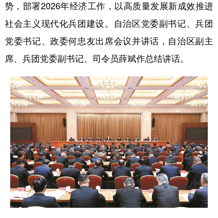
势，部署2026年经济工作，以高质量发展新成效推进
辽宁
吉林
上海
江苏
社会主义现代化兵团建设。自治区党委副书记、兵团
浙江
安徽
福建
江西
党委书记、政委何忠友出席会议并讲话，自治区副主
席、兵团党委副书记、司令员薛斌作总结讲话。
山东
河南
湖北
湖南
广东
广西
海南
重庆
四川
贵州
云南
西藏
陕西
甘肃
青海
宁夏
新疆
内蒙古
黑龙江
多语种频道
English
Español
Français
عربى