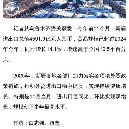
辽宁
吉林
上海
江苏
浙江
安徽
福建
江西
记者从乌鲁木齐海关获悉：今年前11个月，新疆
山东
河南
湖北
湖南
进出口总值4591.9亿元人民币，贸易规模已超过2024
广东
广西
海南
重庆
年全年，同比增长14.1%，增速高于全国10.5个百分
点。
四川
贵州
云南
西藏
陕西
甘肃
青海
宁夏
2025年，新疆各地各部门加力落实各项稳外贸政
新疆
内蒙古
黑龙江
策措施，推动外贸进出口稳中提质，实现持续健康增
长。特别是11月当月，进出口值同比、环比实现双增
多语种频道
长，规模创下半年最高水平。
English
Español
Français
عربى
作者：白志强、黎想