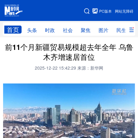
手机版
PC版本
网站无障碍
网站地图
首页
头条
时政
社会
聚焦
图片
民生
前11个月新疆贸易规模超去年全年 乌鲁
头条
时政
社会
聚焦
木齐增速居首位
图片
民生
访谈
经济
2025-12-22 15:42:29
来源：新华网
访惠聚
专题
服务
援疆
云游新疆
云端悦读
云看书画
光影新疆
人事频道
融媒体联播
廉政频道
新华视角看新疆
地方频道
北京
天津
河北
山西