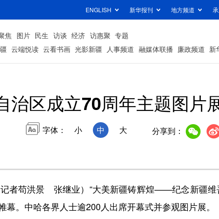
ENGLISH
新华报刊
地方频道
承
聚焦
图片
民生
访谈
经济
访惠聚
专题
疆
云端悦读
云看书画
光影新疆
人事频道
融媒体联播
廉政频道
新
自治区成立70周年主题图片
字体：
小
中
大
分享到：
记者苟洪景 张继业）“大美新疆铸辉煌——纪念新疆维吾
帷幕。中哈各界人士逾200人出席开幕式并参观图片展。