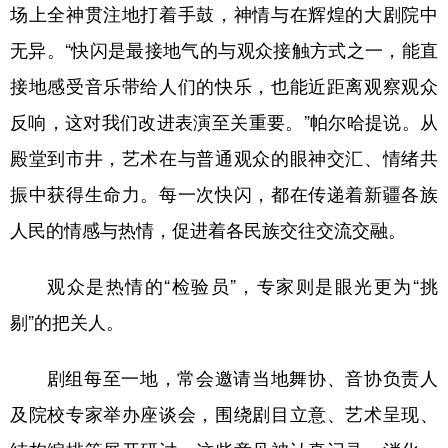
Русский язык
日本語
한국어
场上全神贯注地打着手鼓，神情与在辉煌的大剧院中
Deutsch
Português
无异。“快闪是最接地气的与观众接触方式之一，能直
接地感受音乐带给人们的快乐，也能近距离观察观众
反响，这对我们改进表演至关重要。”帕尔哈提说。从
殿堂到市井，艺术在与普通观众的眼神交汇、情绪共
振中获得生命力。每一次快闪，都在传递着新疆各族
人民的情感与热情，促进着各民族交往交流交融。
观众是热情的“检验员”，专家则是眼光更为“挑
剔”的把关人。
剧组每至一地，常会邀请当地舞协、音协负责人
及院校专家举办座谈会，围绕剧目立意、艺术呈现、