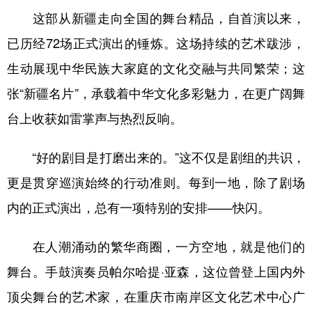
这部从新疆走向全国的舞台精品，自首演以来，
辽宁
吉林
上海
江苏
已历经72场正式演出的锤炼。这场持续的艺术跋涉，
浙江
安徽
福建
江西
生动展现中华民族大家庭的文化交融与共同繁荣；这
山东
河南
湖北
湖南
张“新疆名片”，承载着中华文化多彩魅力，在更广阔舞
广东
广西
海南
重庆
台上收获如雷掌声与热烈反响。
四川
贵州
云南
西藏
“好的剧目是打磨出来的。”这不仅是剧组的共识，
陕西
甘肃
青海
宁夏
更是贯穿巡演始终的行动准则。每到一地，除了剧场
新疆
内蒙古
黑龙江
内的正式演出，总有一项特别的安排——快闪。
在人潮涌动的繁华商圈，一方空地，就是他们的
多语种频道
舞台。手鼓演奏员帕尔哈提·亚森，这位曾登上国内外
English
Español
Français
عربى
顶尖舞台的艺术家，在重庆市南岸区文化艺术中心广