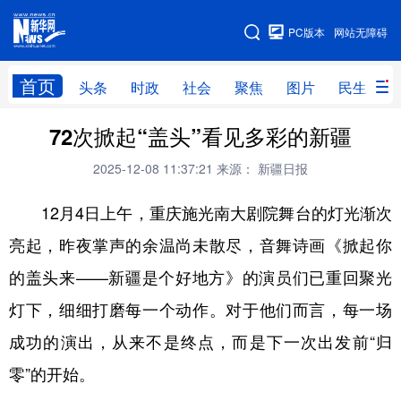
手机版
PC版本
网站无障碍
网站地图
首页
头条
时政
社会
聚焦
图片
民生
72次掀起“盖头”看见多彩的新疆
头条
时政
社会
聚焦
2025-12-08 11:37:21
来源： 新疆日报
图片
民生
访谈
经济
12月4日上午，重庆施光南大剧院舞台的灯光渐次
访惠聚
专题
服务
援疆
亮起，昨夜掌声的余温尚未散尽，音舞诗画《掀起你
云游新疆
云端悦读
云看书画
光影新疆
的盖头来——新疆是个好地方》的演员们已重回聚光
人事频道
融媒体联播
廉政频道
新华视角看新疆
灯下，细细打磨每一个动作。对于他们而言，每一场
成功的演出，从来不是终点，而是下一次出发前“归
地方频道
零”的开始。
北京
天津
河北
山西