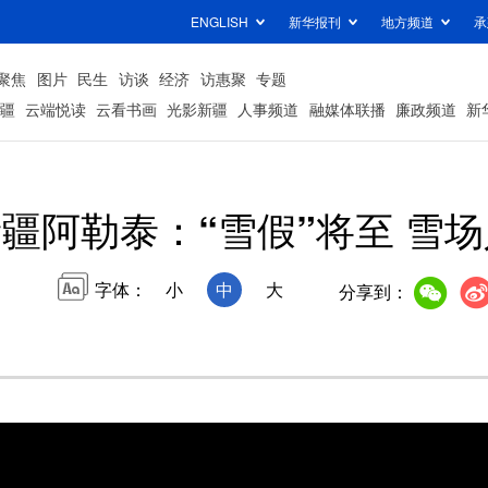
ENGLISH
新华报刊
地方频道
承
聚焦
图片
民生
访谈
经济
访惠聚
专题
疆
云端悦读
云看书画
光影新疆
人事频道
融媒体联播
廉政频道
新
疆阿勒泰：“雪假”将至 雪
字体：
小
中
大
分享到：