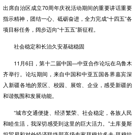
出席自治区成立70周年庆祝活动期间的重要讲话重要
辽宁
吉林
上海
江苏
指示精神，团结一心、砥砺奋进，全力完成“十四五”各
浙江
安徽
福建
江西
项目标任务，阔步迈向“十五五”新征程。
山东
河南
湖北
湖南
社会稳定和长治久安基础稳固
广东
广西
海南
重庆
四川
贵州
云南
西藏
11月6日，第十二届中国—中亚合作论坛在乌鲁木
齐举行。论坛期间，来自中国和中亚五国各界嘉宾深
陕西
甘肃
青海
宁夏
入新疆各地的景区、校园、展馆、企业，感受新疆的
新疆
内蒙古
黑龙江
和谐氛围和发展动能。
多语种频道
“城市交通便捷、经济繁荣、社会稳定，各族人民
和睦生活，我深切感受到这里的巨大活力。”土库曼斯
English
Español
Français
عربى
坦贸易和对外经济联络部高级专家拜穆拉多夫·拜穆拉