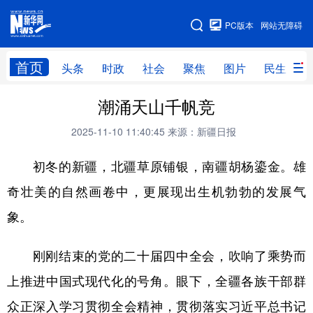
手机版
PC版本
网站无障碍
网站地图
首页
头条
时政
社会
聚焦
图片
民生
潮涌天山千帆竞
头条
时政
社会
聚焦
2025-11-10 11:40:45
来源：新疆日报
图片
民生
访谈
经济
初冬的新疆，北疆草原铺银，南疆胡杨鎏金。雄
访惠聚
专题
服务
援疆
奇壮美的自然画卷中，更展现出生机勃勃的发展气
云游新疆
云端悦读
云看书画
光影新疆
象。
人事频道
融媒体联播
廉政频道
新华视角看新疆
刚刚结束的党的二十届四中全会，吹响了乘势而
地方频道
上推进中国式现代化的号角。眼下，全疆各族干部群
众正深入学习贯彻全会精神，贯彻落实习近平总书记
北京
天津
河北
山西