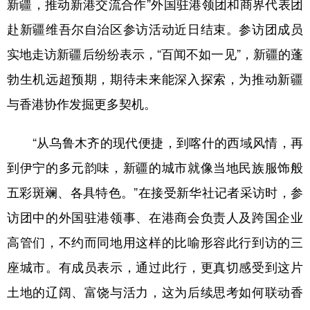
新疆，推动新港交流合作”外国驻港领团和商界代表团
辽宁
吉林
上海
江苏
赴新疆维吾尔自治区参访活动近日结束。参访团成员
实地走访新疆后纷纷表示，“百闻不如一见”，新疆的蓬
浙江
安徽
福建
江西
勃生机远超预期，期待未来能深入探索，为推动新疆
山东
河南
湖北
湖南
与香港协作发掘更多契机。
广东
广西
海南
重庆
“从乌鲁木齐的现代便捷，到喀什的西域风情，再
四川
贵州
云南
西藏
到伊宁的多元韵味，新疆的城市就像当地民族服饰般
陕西
甘肃
青海
宁夏
五彩斑斓、各具特色。”在接受新华社记者采访时，参
新疆
内蒙古
黑龙江
访团中的外国驻港领事、在港商会负责人及跨国企业
高管们，不约而同地用这样的比喻形容此行到访的三
多语种频道
座城市。有成员表示，通过此行，更真切感受到这片
English
Español
Français
عربى
土地的辽阔、富饶与活力，这为后续思考如何联动香