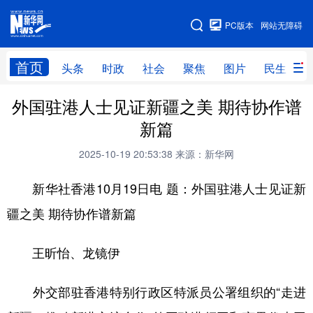
手机版
PC版本
网站无障碍
网站地图
首页
头条
时政
社会
聚焦
图片
民生
外国驻港人士见证新疆之美 期待协作谱
头条
时政
社会
聚焦
新篇
图片
民生
访谈
经济
2025-10-19 20:53:38
来源：新华网
访惠聚
专题
服务
援疆
新华社香港10月19日电 题：外国驻港人士见证新
云游新疆
云端悦读
云看书画
光影新疆
疆之美 期待协作谱新篇
人事频道
融媒体联播
廉政频道
新华视角看新疆
王昕怡、龙镜伊
地方频道
外交部驻香港特别行政区特派员公署组织的“走进
北京
天津
河北
山西