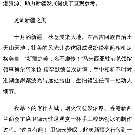
Русский язык
日本語
한국어
港资源、助力新疆发展提供了直观参考。
Deutsch
Português
见证新疆之美
十月的新疆，秋意浸染大地。在昌吉回族自治州
天山天池，壮美的风光让参访团成员纷纷举起相机定
格美景。“新疆之美，名不虚传！”马来西亚驻港总领馆
领事努尔阿米拉·穆罕默德首次访疆，手中相机不时对
准湖面粼粼波光与远处雪山，生怕错过任何一处动人
细节。
夜幕下的喀什古城，烟火气愈发浓厚。香港新西
兰商会主席卫德云驻足观赏一杯手工酸奶刨冰的制作
过程。“这真有趣！”卫德云赞叹，此次新疆之行每到一